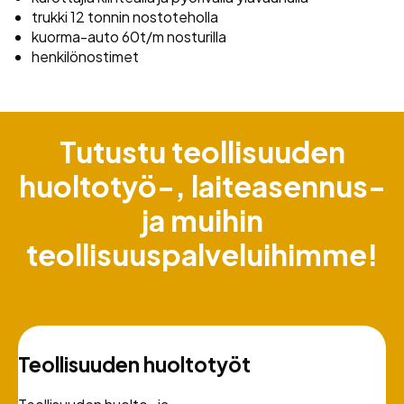
trukki 12 tonnin nostoteholla
kuorma-auto 60t/m nosturilla
henkilönostimet
Tutustu teollisuuden
huoltotyö-, laiteasennus-
ja muihin
teollisuuspalveluihimme!
Teollisuuden huoltotyöt