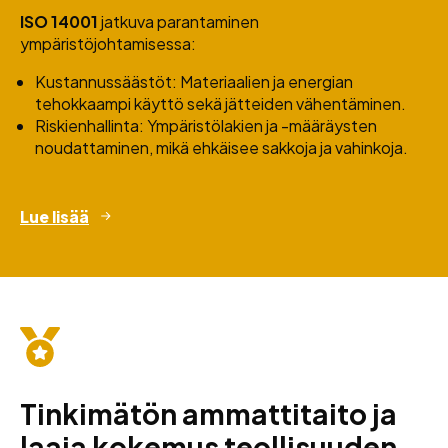
ISO 14001
jatkuva parantaminen
ympäristöjohtamisessa:
Kustannussäästöt:
Materiaalien ja energian
tehokkaampi käyttö sekä jätteiden vähentäminen.
Riskienhallinta:
Ympäristölakien ja -määräysten
noudattaminen, mikä ehkäisee sakkoja ja vahinkoja.
Lue lisää
Tinkimätön ammattitaito ja
laaja kokemus teollisuuden