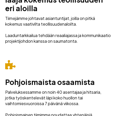
eri aloilla
Tiimejämme johtavat asiantuntijat, joilla on pitkä
kokemus vaativilta teollisuudenaloilta.
Laaduntarkkailua tehdään reaaliajassa ja kommunikaatio
projektijohdon kanssa on saumatonta.
Pohjoismaista osaamista
Palveluksessamme on noin 40 asentajaa ja hitsaria,
jotka työskentelevät läpi koko huollon tai
vaihtomiesvuoroissa 7 päivänä viikossa.
Pohjoismainen tiimimme noudattaa yhtenäisiä