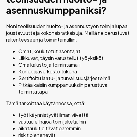
asennuskumppaniksi?
Moni teollisuuden huolto- ja asennustyön toimija lupaa
joustavuutta ja kokonaisratkaisuja. Meillä ne perustuvat
rakenteeseen ja toimintamalliin:
Omat, koulutetut asentajat
Liikkuvat, täysin varustellut työyksiköt
Oma kalusto ja toimintamalli
Konepajaverkosto tukena
Sertifioitu laatu- ja turvallisuusjärjestelmä
Pitkäaikaisiin kumppanuuksiin perustuva
toimintatapa
Tämä tarkoittaa käytännössä, että:
työt käynnistyvät ilman viivettä
vastuu ei hajoa toimijaketjuihin
aikataulut pitävät paremmin
riskit pienenevät