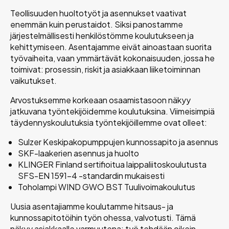
Teollisuuden huoltotyöt ja asennukset vaativat
enemmän kuin perustaidot. Siksi panostamme
järjestelmällisesti henkilöstömme koulutukseen ja
kehittymiseen. Asentajamme eivät ainoastaan suorita
työvaiheita, vaan ymmärtävät kokonaisuuden, jossa he
toimivat: prosessin, riskit ja asiakkaan liiketoiminnan
vaikutukset.
Arvostuksemme korkeaan osaamistasoon näkyy
jatkuvana työntekijöidemme koulutuksina. Viimeisimpiä
täydennyskoulutuksia työntekijöillemme ovat olleet:
Sulzer Keskipakopumppujen kunnossapito ja asennus
SKF-laakerien asennus ja huolto
KLINGER Finland sertifioitua laippaliitoskoulutusta
SFS-EN 1591-4 -standardin mukaisesti
Toholampi WIND GWO BST Tuulivoimakoulutus
Uusia asentajiamme koulutamme hitsaus- ja
kunnossapitotöihin työn ohessa, valvotusti. Tämä
näkyy asiakkaalle varmuutena: työ tehdään oikein