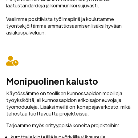
laatustandardeja ja kommunikoi sujuvasti.
Vaalimme positiivista työilmapiiriä ja koulutamme
työntekijöitämme ammattiosaamisen lisäksi hyvään
asiakaspalveluun.
Monipuolinen kalusto
Käytössämme on teollisen kunnossapidon mobiileja
työyksiköitä, eli kunnossapidon erikoisajoneuvoja ja
työmoduuleja
. Lisäksi meillä on konepajaverkosto, mikä
tehostaa tuottavuutta projekteissa.
Tarjoamme myös erityyppisiä koneita projekteihin:
kurottajia kiinteällä ja pyörivällä ylävaunulla