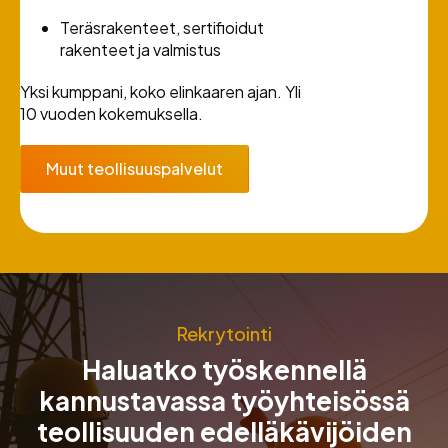
Teräsrakenteet, sertifioidut
rakenteet ja valmistus
Yksi kumppani, koko elinkaaren ajan. Yli
10 vuoden kokemuksella.
Muut teollisuuspalvelut
Rekrytointi
Haluatko työskennellä
kannustavassa työyhteisössä
teollisuuden edelläkävijöiden