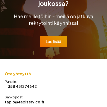
joukossa?
Hae meille töihin – meillä on jatkuva
rekrytointi käynnissä!
Lue lisää
Ota yhteyttä
Puhelin:
+ 358 451274642
Sähköposti:
tapio@tapiservice.fi