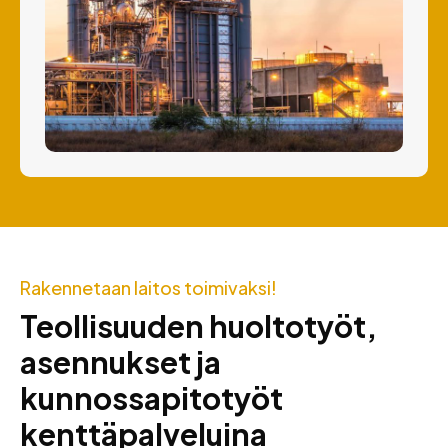
Rakennetaan laitos toimivaksi!
Teollisuuden huoltotyöt,
asennukset ja
kunnossapitotyöt
kenttäpalveluina