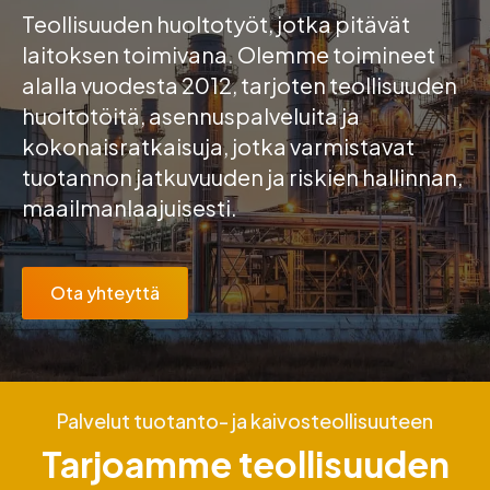
Teollisuuden huoltotyöt, jotka pitävät
laitoksen toimivana. Olemme toimineet
alalla vuodesta 2012, tarjoten teollisuuden
huoltotöitä, asennuspalveluita ja
kokonaisratkaisuja, jotka varmistavat
tuotannon jatkuvuuden ja riskien hallinnan,
maailmanlaajuisesti.
Ota yhteyttä
Palvelut tuotanto- ja kaivosteollisuuteen
Tarjoamme teollisuuden