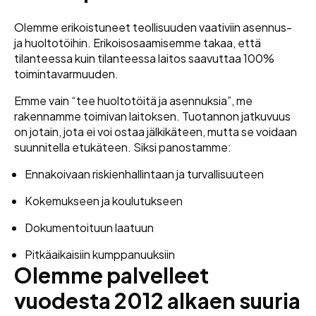
Olemme erikoistuneet teollisuuden vaativiin asennus-
ja huoltotöihin. Erikoisosaamisemme takaa, että
tilanteessa kuin tilanteessa laitos saavuttaa 100%
toimintavarmuuden.
Emme vain “tee huoltotöitä ja asennuksia”, me
rakennamme toimivan laitoksen. Tuotannon jatkuvuus
on jotain, jota ei voi ostaa jälkikäteen, mutta se voidaan
suunnitella etukäteen. Siksi panostamme:
Ennakoivaan riskienhallintaan ja turvallisuuteen
Kokemukseen ja koulutukseen
Dokumentoituun laatuun
Pitkäaikaisiin kumppanuuksiin
Olemme palvelleet
vuodesta 2012 alkaen suuria