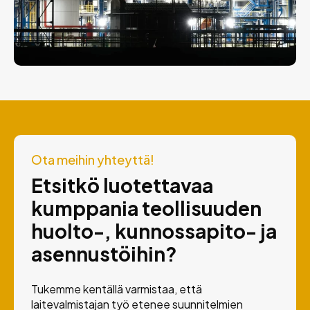
Ota meihin yhteyttä!
Etsitkö luotettavaa
kumppania teollisuuden
huolto-, kunnossapito- ja
asennustöihin?
Tukemme kentällä varmistaa, että
laitevalmistajan työ etenee suunnitelmien