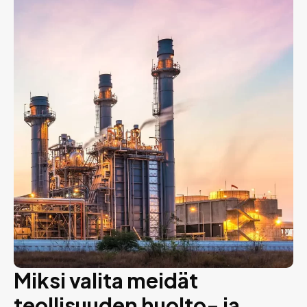
Miksi valita meidät
teollisuuden huolto- ja