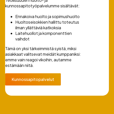
Teollisuuden huolto- ja
kunnossapitotyöpalvelumme sisältävät:
Ennakoiva huolto ja sopimushuolto
Huoltoseisokkien hallittu toteutus
ilman yllättäviä katkoksia
Laitehuollot ja komponenttien
vaihdot
Tämä on yksi tärkeimmistä syistä, miksi
asiakkaat valitsevat meidät kumppaniksi:
emme vain reagoi vikoihin, autamme
estämään niitä.
Kunnossapitopalvelut