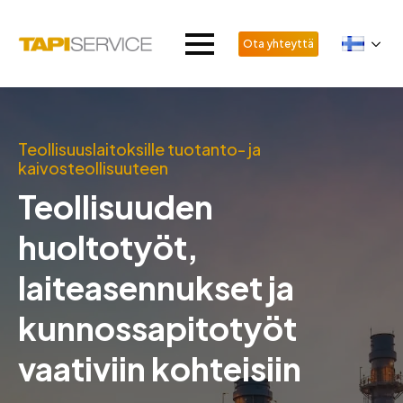
Ota yhteyttä
Teollisuuslaitoksille tuotanto- ja
kaivosteollisuuteen
Teollisuuden
huoltotyöt,
laiteasennukset ja
kunnossapitotyöt
vaativiin kohteisiin