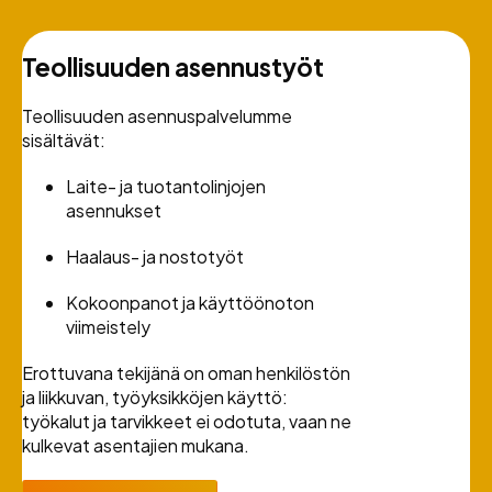
Teollisuuden asennustyöt
Teollisuuden asennuspalvelumme
sisältävät:
Laite- ja tuotantolinjojen
asennukset
Haalaus- ja nostotyöt
Kokoonpanot ja käyttöönoton
viimeistely
Erottuvana tekijänä on oman henkilöstön
ja liikkuvan, työyksikköjen käyttö:
työkalut ja tarvikkeet ei odotuta, vaan ne
kulkevat asentajien mukana.