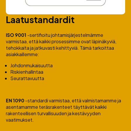
Laatustandardit
ISO 9001
-sertifioitu johtamisjärjestelmämme
varmistaa, että kaikki prosessimme ovat läpinäkyviä,
tehokkaita ja jatkuvasti kehittyviä. Tämä tarkoittaa
asiakkaillemme:
Johdonmukaisuutta
Riskienhallintaa
Seurattavuutta
EN 1090
-standardi varmistaa, että valmistamamme ja
asentamamme teräsrakenteet täyttävät kaikki
rakenteellisen turvallisuuden ja kestävyyden
vaatimukset.