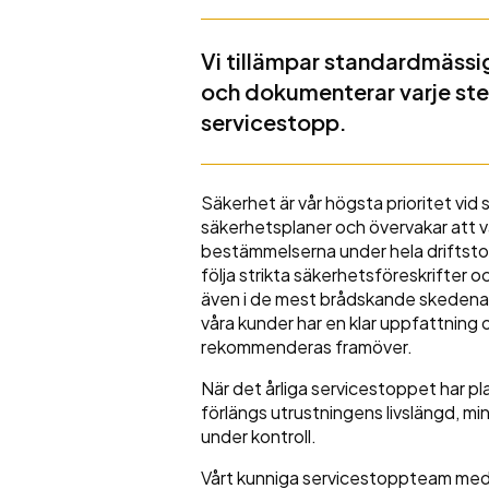
Vi tillämpar standardmäss
och dokumenterar varje ste
servicestopp.
Säkerhet är vår högsta prioritet vid
säkerhetsplaner och övervakar att 
bestämmelserna under hela driftstop
följa strikta säkerhetsföreskrifter oc
även i de mest brådskande skedena.
våra kunder har en klar uppfattning
rekommenderas framöver.
När det årliga servicestoppet har p
förlängs utrustningens livslängd, mi
under kontroll.
Vårt kunniga servicestoppteam med 