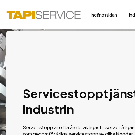
Ingångssidan
Ind
Servicestopptjänst
industrin
Servicestopp är ofta årets viktigaste serviceåtgärd
som genomför årliga servicestopp av olika längder. 