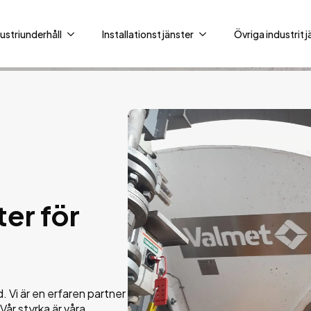
ustriunderhåll
Installationstjänster
Övriga industritj
er för
. Vi är en erfaren partner
Vår styrka är våra