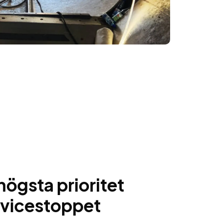
högsta prioritet
rvicestoppet