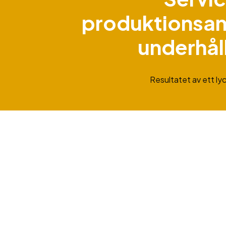
produktionsan
underhål
Resultatet av ett ly