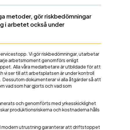
iga metoder, gör riskbedömningar
g i arbetet också under
 servicestopp. Vi gör riskbedömningar, utarbetar
varje arbetsmoment genomförs enligt
pet. Alla våra medarbetare är utbildade för att
h vi ser till att arbetsplatsen är under kontroll
 Dessutom dokumenterar vi alla åtgärder så att
 om vad som har gjorts och vad som
lanerats och genomförts med yrkesskicklighet
nskar produktionsriskerna och kostnaderna hålls
modern utrustning garanterar att driftstoppet