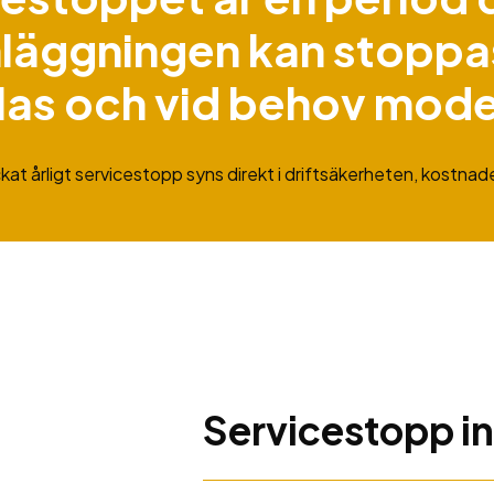
läggningen kan stoppas
las och vid behov mode
ckat årligt servicestopp syns direkt i driftsäkerheten, kostna
Servicestopp in