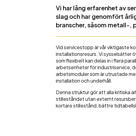
Vi har lång erfarenhet av s
slag och har genomfört årlig
branscher, såsom metall-, 
Vid servicestopp är vår viktigaste 
installationsresurs. Vi sysselsätter 
som flexibelt kan delas in i flera pa
arbetsenheter för industriservice, de
arbetsmoduler som är utrustade med 
installation och underhåll.
Denna struktur gör att alla kritiska
stilleståndet utan externt resursbe
kortare stillestånd, bättre tidtabel