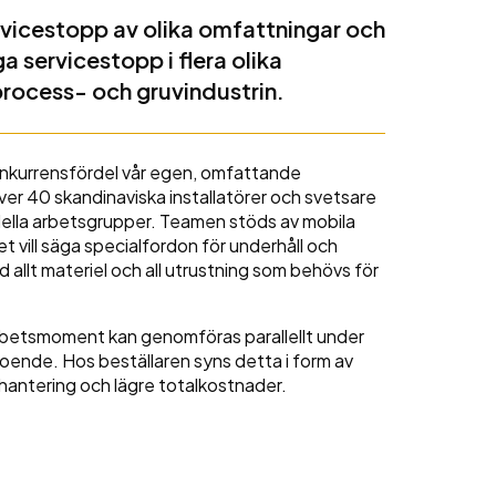
ervicestopp av olika omfattningar och
a servicestopp i flera olika
process- och gruvindustrin.
konkurrensfördel vår egen, omfattande
över 40 skandinaviska installatörer och svetsare
rallella arbetsgrupper. Teamen stöds av mobila
t vill säga specialfordon för underhåll och
allt materiel och all utrustning som behövs för
 arbetsmoment kan genomföras parallellt under
roende. Hos beställaren syns detta i form av
lshantering och lägre totalkostnader.