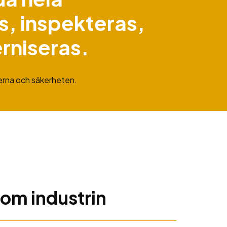
, inspekteras,
rniseras.
derna och säkerheten.
om industrin