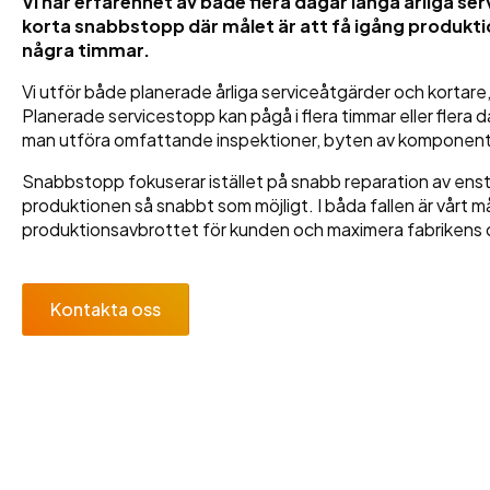
Vi har erfarenhet av både flera dagar långa årliga se
korta snabbstopp där målet är att få igång produkt
några timmar.
Vi utför både planerade årliga serviceåtgärder och kortare,
Planerade servicestopp kan pågå i flera timmar eller flera
man utföra omfattande inspektioner, byten av komponent
Snabbstopp fokuserar istället på snabb reparation av ensta
produktionen så snabbt som möjligt. I båda fallen är vårt
produktionsavbrottet för kunden och maximera fabrikens d
Kontakta oss