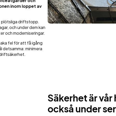
rviceåtgärder och
ionen inom loppet av
 plötsliga driftstopp.
 dagar, och under dem kan
er och moderniseringar.
ka fel för att få igång
 mål detsamma: minimera
riftsäkerhet.
Säkerhet är vår 
också under se