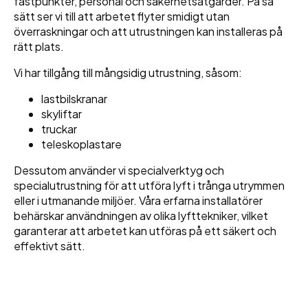
fästpunkter, personal och säkerhetsåtgärder. På så
sätt ser vi till att arbetet flyter smidigt utan
överraskningar och att utrustningen kan installeras på
rätt plats.
Vi har tillgång till mångsidig utrustning, såsom:
lastbilskranar
skyliftar
truckar
teleskoplastare
Dessutom använder vi specialverktyg och
specialutrustning för att utföra lyft i trånga utrymmen
eller i utmanande miljöer. Våra erfarna installatörer
behärskar användningen av olika lyfttekniker, vilket
garanterar att arbetet kan utföras på ett säkert och
effektivt sätt.